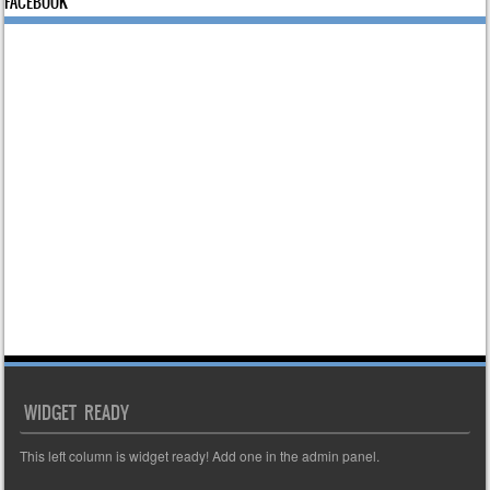
FACEBOOK
WIDGET READY
This left column is widget ready! Add one in the admin panel.