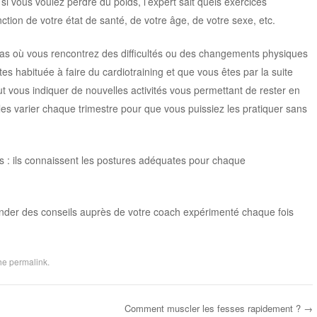
: si vous voulez perdre du poids, l’expert sait quels exercices
tion de votre état de santé, de votre âge, de votre sexe, etc.
cas où vous rencontrez des difficultés ou des changements physiques
tes habituée à faire du cardiotraining et que vous êtes par la suite
t vous indiquer de nouvelles activités vous permettant de rester en
les varier chaque trimestre pour que vous puissiez les pratiquer sans
es : ils connaissent les postures adéquates pour chaque
er des conseils auprès de votre coach expérimenté chaque fois
the
permalink
.
Comment muscler les fesses rapidement ?
→